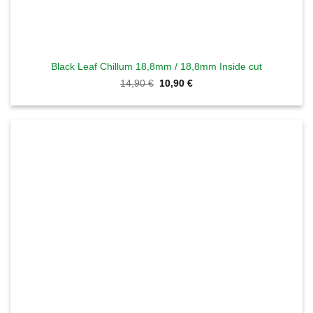
Black Leaf Chillum 18,8mm / 18,8mm Inside cut
Ursprünglicher
Aktueller
14,90
€
10,90
€
Preis
Preis
war:
ist:
14,90 €
10,90 €.