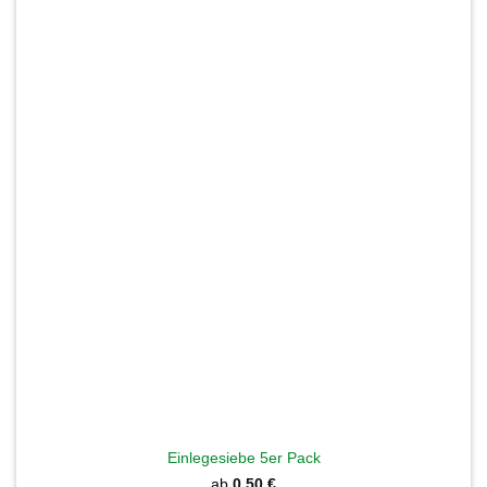
Einlegesiebe 5er Pack
ab
0,50
€