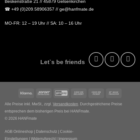
Beskenstraße 21 // 45879 Gelsenkirchen
☎
+49 (0)209.58906357
// ge@hanfmate.de
MO-FR:
12 – 19 Uhr //
SA:
10 – 16 Uhr
Let`s be friends
Klarna
Sofort
GiroPay
Cash
Cash
Bank
On
on
Transfer
Alle Preise inkl. MwSt., zzgl.
Versandkosten
. Durchgestrichene Preise
Delivery
Pickup
entsprechen dem bisherigen Preis bei HANFmate.
© 2026 HANFmate
AGB Onlineshop
|
Datenschutz
|
Cookie-
Einstellungen
|
Widerrufsrecht
|
Impressum