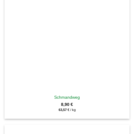
Schmandweg
8,90
€
63,57
€
/
kg