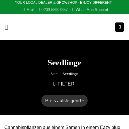
YOUR LOCAL DEALER & GROWSHOP - ENJOY DIFFERENT.
Zum
Mail
0209 58906357
WhatsApp Support
Inhalt
springen
Seedlinge
Start
/
Seedlinge
FILTER
Cannabispflanzen aus einem Samen in einem Eazy plug