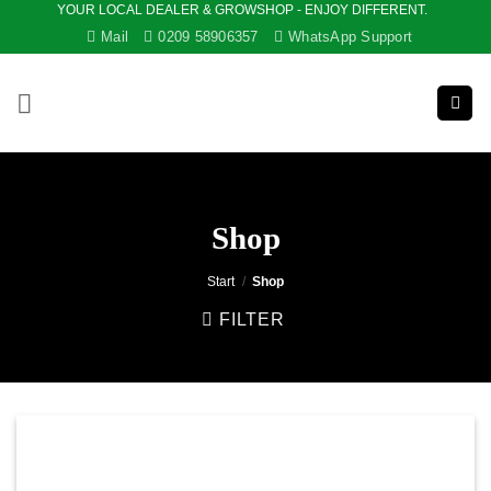
YOUR LOCAL DEALER & GROWSHOP - ENJOY DIFFERENT.
Zum
Mail
0209 58906357
WhatsApp Support
Inhalt
springen
Shop
Start
/
Shop
FILTER