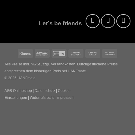
Let`s be friends
Klarna
Sofort
GiroPay
Cash
Cash
Bank
On
on
Transfer
Alle Preise inkl. MwSt., zzgl.
Versandkosten
. Durchgestrichene Preise
Delivery
Pickup
entsprechen dem bisherigen Preis bei HANFmate.
© 2026 HANFmate
AGB Onlineshop
|
Datenschutz
|
Cookie-
Einstellungen
|
Widerrufsrecht
|
Impressum