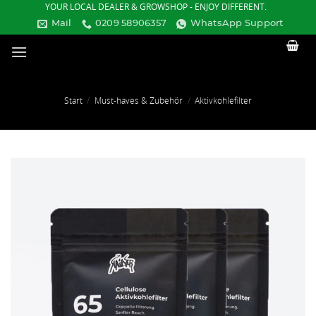
Zum
YOUR LOCAL DEALER & GROWSHOP - ENJOY DIFFERENT.
Inhalt
Mail
0209 58906357
WhatsApp Support
springen
Start
/
Must-haves & Zubehör
/
Aktivkohlefilter