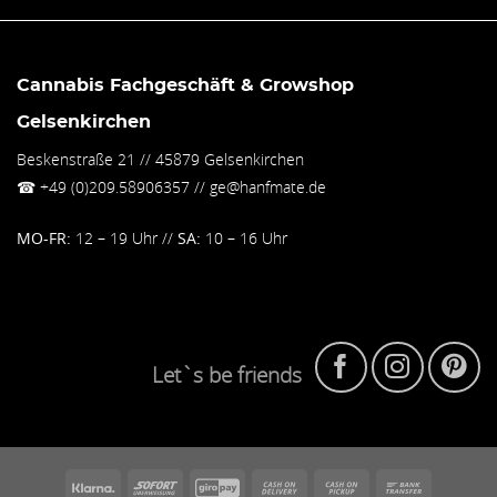
Cannabis Fachgeschäft & Growshop
Gelsenkirchen
Beskenstraße 21 // 45879 Gelsenkirchen
☎
+49 (0)209.58906357
// ge@hanfmate.de
MO-FR:
12 – 19 Uhr //
SA:
10 – 16 Uhr
Let`s be friends
Klarna
Sofort
GiroPay
Cash
Cash
Bank