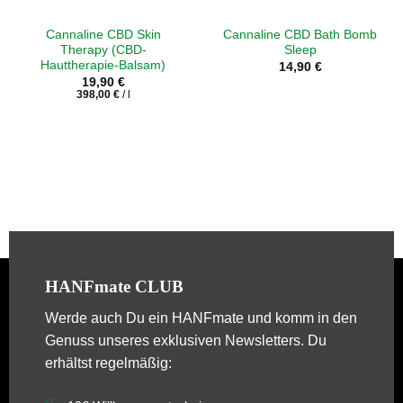
Cannaline CBD Skin
Cannaline CBD Bath Bomb
Therapy (CBD-
Sleep
Hauttherapie-Balsam)
14,90
€
19,90
€
398,00
€
/
l
HANFmate CLUB
Werde auch Du ein
HANFmate
und komm in den
Genuss unseres exklusiven Newsletters. Du
erhältst regelmäßig: