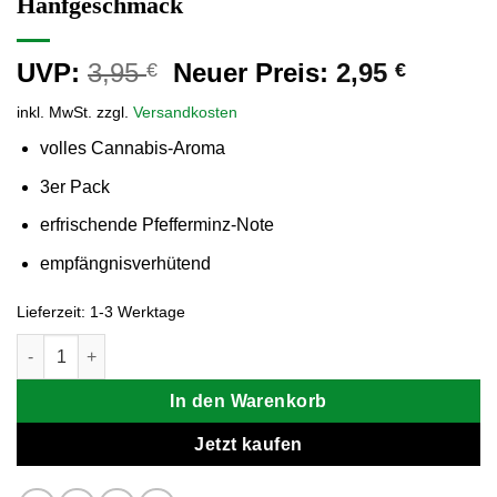
Hanfgeschmack
Ursprünglicher
Aktuell
UVP:
3,95
Neuer Preis:
2,95
€
€
Preis
Preis
inkl. MwSt.
zzgl.
Versandkosten
war:
ist:
3,95 €
2,95 €.
volles Cannabis-Aroma
3er Pack
erfrischende Pfefferminz-Note
empfängnisverhütend
Lieferzeit:
1-3 Werktage
Cannadom Kondome 3er Pack, mit Hanfgeschmack Menge
In den Warenkorb
Jetzt kaufen