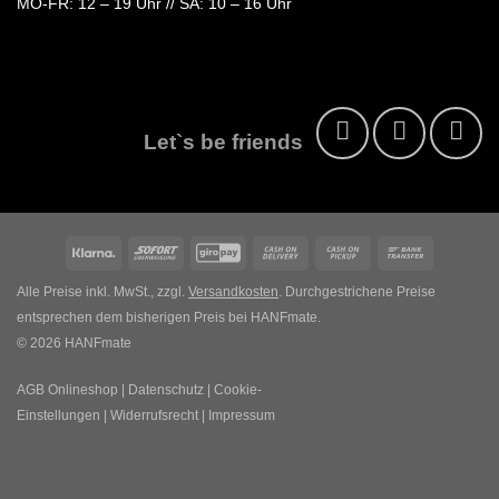
MO-FR:
12 – 19 Uhr //
SA:
10 – 16 Uhr
Let`s be friends
Klarna
Sofort
GiroPay
Cash
Cash
Bank
On
on
Transfer
Alle Preise inkl. MwSt., zzgl.
Versandkosten
. Durchgestrichene Preise
Delivery
Pickup
entsprechen dem bisherigen Preis bei HANFmate.
© 2026 HANFmate
AGB Onlineshop
|
Datenschutz
|
Cookie-
Einstellungen
|
Widerrufsrecht
|
Impressum