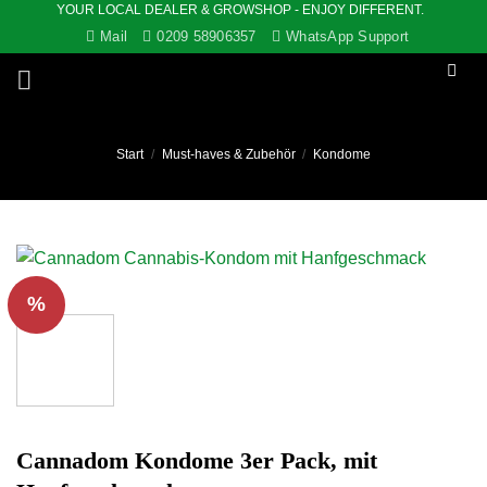
YOUR LOCAL DEALER & GROWSHOP - ENJOY DIFFERENT.
Zum
Mail
0209 58906357
WhatsApp Support
Inhalt
springen
Start
/
Must-haves & Zubehör
/
Kondome
%
Cannadom Kondome 3er Pack, mit