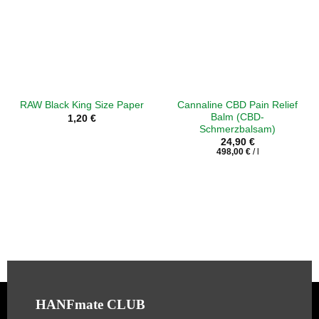
Cannaline CBD Pain Relief
RAW Black King Size Paper
Balm (CBD-
1,20
€
Schmerzbalsam)
24,90
€
498,00
€
/
l
HANFmate CLUB