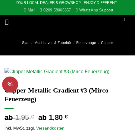
YOUR LOCAL DEALER & GROWSHOP - ENJOY DIFFERENT.
Zum
Mail
0209 58906357
WhatsApp Support
Inhalt
springen
Start
/
Must-haves & Zubehör
/
Feuerzeuge
/
Clipper
%
Clipper Metallic Gradient #3 (Mirco
Feuerzeug)
ab
1,95
ab
1,80
€
€
inkl. MwSt.
zzgl.
Versandkosten