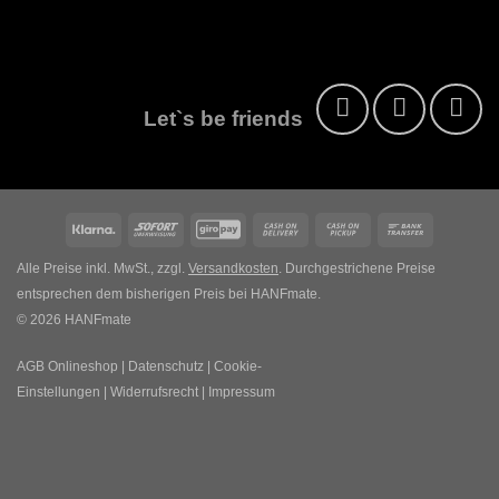
Let`s be friends
Klarna
Sofort
GiroPay
Cash
Cash
Bank
On
on
Transfer
Alle Preise inkl. MwSt., zzgl.
Versandkosten
. Durchgestrichene Preise
Delivery
Pickup
entsprechen dem bisherigen Preis bei HANFmate.
© 2026 HANFmate
AGB Onlineshop
|
Datenschutz
|
Cookie-
Einstellungen
|
Widerrufsrecht
|
Impressum