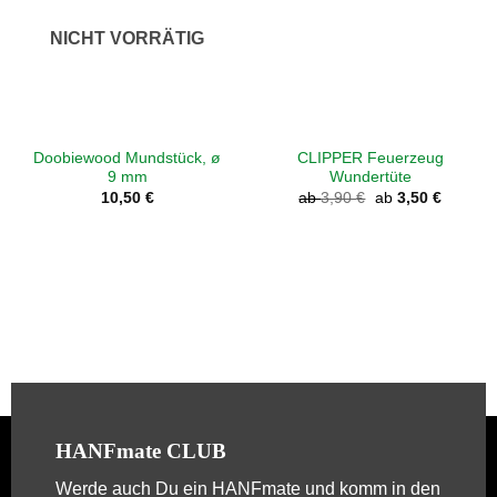
NICHT VORRÄTIG
Doobiewood Mundstück, ø
CLIPPER Feuerzeug
9 mm
Wundertüte
10,50
€
ab
3,90
€
ab
3,50
€
HANFmate CLUB
Werde auch Du ein
HANFmate
und komm in den