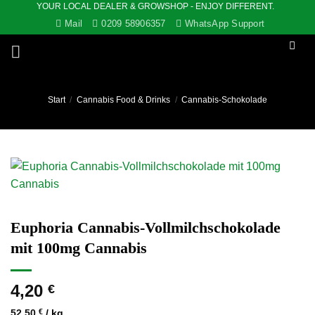
YOUR LOCAL DEALER & GROWSHOP - ENJOY DIFFERENT.
Zum
Mail
0209 58906357
WhatsApp Support
Inhalt
springen
Start
/
Cannabis Food & Drinks
/
Cannabis-Schokolade
Euphoria Cannabis-Vollmilchschokolade
mit 100mg Cannabis
4,20
€
52,50
€
/
kg