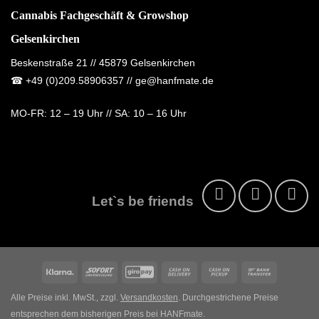
Cannabis Fachgeschäft & Growshop
Gelsenkirchen
Beskenstraße 21 // 45879 Gelsenkirchen
☎
+49 (0)209.58906357
// ge@hanfmate.de
MO-FR:
12 – 19 Uhr //
SA:
10 – 16 Uhr
Let`s be friends
Klarna
Sofort
GiroPay
Cash
Cash
Bank
On
on
Transfer
Alle Preise inkl. MwSt., zzgl.
Versandkosten
. Durchgestrichene Preise
Delivery
Pickup
entsprechen dem bisherigen Preis bei HANFmate.