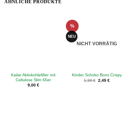
ÄHNLICHE PRODUKTE
%
NEU
NICHT VORRÄTIG
Kailar Aktivkohlefilter mit
Kinder Schoko Bons Crispy
Cellulose Slim 65er
Ursprünglicher
Aktueller
5,99
€
2,49
€
Preis
Preis
9,00
€
war:
ist:
5,99 €
2,49 €.