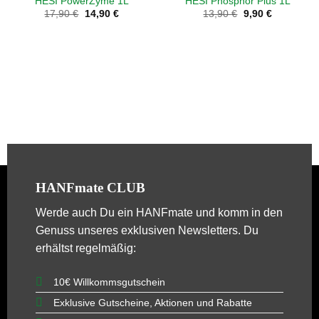
HESI PowerZyme 1L
HESI Phosphor Plus 1L
Ursprünglicher
Aktueller
Ursprünglicher
Aktueller
17,90
€
14,90
€
13,90
€
9,90
€
Preis
Preis
Preis
Preis
war:
ist:
war:
ist:
17,90 €
14,90 €.
13,90 €
9,90 €.
HANFmate CLUB
Werde auch Du ein
HANFmate
und komm in den
Genuss unseres exklusiven Newsletters. Du
erhältst regelmäßig:
10€ Willkommsgutschein
Exklusive Gutscheine, Aktionen und Rabatte