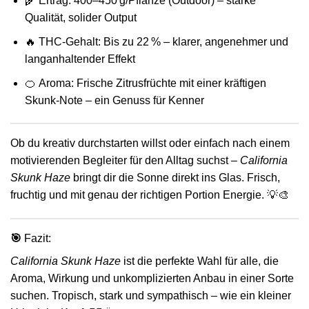
🌾
Ertrag:
400–450 g/Pflanze (Outdoor) – starke
Qualität, solider Output
🔥
THC-Gehalt:
Bis zu 22 % – klarer, angenehmer und
langanhaltender Effekt
🍊
Aroma:
Frische Zitrusfrüchte mit einer kräftigen
Skunk-Note – ein Genuss für Kenner
Ob du kreativ durchstarten willst oder einfach nach einem
motivierenden Begleiter für den Alltag suchst –
California
Skunk Haze
bringt dir die Sonne direkt ins Glas. Frisch,
fruchtig und mit genau der richtigen Portion Energie. 💡🎨
🎯
Fazit:
California Skunk Haze
ist die perfekte Wahl für alle, die
Aroma, Wirkung und unkomplizierten Anbau in einer Sorte
suchen. Tropisch, stark und sympathisch – wie ein kleiner