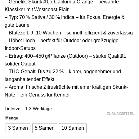
–
Genetik:
Skunk #1 x California Orange – bewährte
Klassiker mit Westcoast-Flair
–
Typ:
70 % Sativa / 30 % Indica – für Fokus, Energie &
gute Laune
–
Blütezeit:
9–10 Wochen – schnell, effizient & zuverlässig
–
Höhe:
Hoch – perfekt für Outdoor oder großzügige
Indoor-Setups
–
Ertrag:
400–450 g/Pflanze (Outdoor) – starke Qualität,
solider Output
–
THC-Gehalt:
Bis zu 22 % – klarer, angenehmer und
langanhaltender Effekt
–
Aroma:
Frische Zitrusfrüchte mit einer kräftigen Skunk-
Note – ein Genuss für Kenner
Lieferzeit:
1-3 Werktage
ZURÜCKSETZEN
Menge
3 Samen
5 Samen
10 Samen