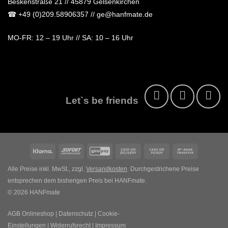
Beskenstraße 21 // 45879 Gelsenkirchen
☎
+49 (0)209.58906357
// ge@hanfmate.de
MO-FR:
12 – 19 Uhr //
SA:
10 – 16 Uhr
Let`s be friends
Klarna
Sofort
GiroPay
Cash
Cash
Bank
On
on
Transfer
Alle Preise inkl. MwSt., zzgl.
Versandkosten
. Durchgestrichene Preise
Delivery
Pickup
entsprechen dem bisherigen Preis bei HANFmate.
© 2026 HANFmate
AGB Onlineshop
|
Datenschutz
|
Cookie-
Einstellungen
|
Widerrufsrecht
|
Impressum