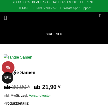
YOUR LOCAL DEALER & GROWSHOP - ENJOY DIFFERENT.
Zum
Mail
0209 58906357
WhatsApp Support
Inhalt
springen
Start
/
NEU
%
Tangie Samen
NEU
ab
39,90
ab
21,90
€
€
inkl. MwSt.
zzgl.
Versandkosten
Produktdetails: