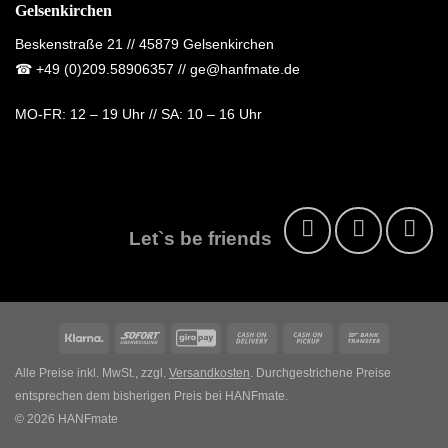
Gelsenkirchen
Beskenstraße 21 // 45879 Gelsenkirchen
☎
+49 (0)209.58906357
// ge@hanfmate.de
MO-FR:
12 – 19 Uhr //
SA:
10 – 16 Uhr
Let`s be friends
Klarna
Sofort
GiroPay
Cash
Cash
Bank
On
on
Transfer
Alle Preise inkl. MwSt., zzgl.
Versandkosten
. Durchgestrichene Preise
Delivery
Pickup
entsprechen dem bisherigen Preis bei HANFmate.
© 2026 HANFmate