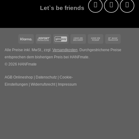
Let`s be friends
Klarna
Sofort
GiroPay
Cash
Cash
Bank
On
on
Transfer
Alle Preise inkl. MwSt., zzgl.
Versandkosten
. Durchgestrichene Preise
Delivery
Pickup
entsprechen dem bisherigen Preis bei HANFmate.
© 2026 HANFmate
AGB Onlineshop
|
Datenschutz
|
Cookie-
Einstellungen
|
Widerrufsrecht
|
Impressum