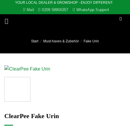
YOUR LOCAL DEALER & GROWSHOP - ENJOY DIFFERENT.
Zum
Mail
0209 58906357
WhatsApp Support
Inhalt
springen
Start
/
Must-haves & Zubehör
/
Fake Urin
ClearPee Fake Urin