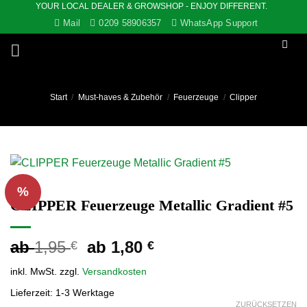
YOUR LOCAL DEALER & GROWSHOP - ENJOY DIFFERENT.
Zum
Mail
0209 58906357
WhatsApp Support
Inhalt
springen
Start
/
Must-haves & Zubehör
/
Feuerzeuge
/
Clipper
%
CLIPPER Feuerzeuge Metallic Gradient #5
ab
1,95
ab
1,80
€
€
inkl. MwSt.
zzgl.
Versandkosten
Lieferzeit:
1-3 Werktage
ZURÜCKSETZEN