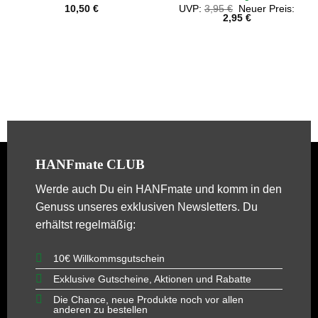
Ursprünglicher
10,50
€
UVP:
3,95
€
Neuer Preis:
Preis
Aktueller
2,95
€
war:
Preis
3,95 €
ist:
2,95 €.
HANFmate CLUB
Werde auch Du ein
HANFmate
und komm in den
Genuss unseres exklusiven Newsletters. Du
erhältst regelmäßig:
10€ Willkommsgutschein
Exklusive Gutscheine, Aktionen und Rabatte
Die Chance, neue Produkte noch vor allen
anderen zu bestellen