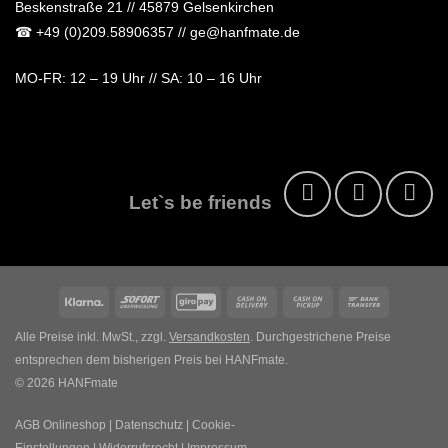
Beskenstraße 21 // 45879 Gelsenkirchen
☎
+49 (0)209.58906357
// ge@hanfmate.de
MO-FR:
12 – 19 Uhr //
SA:
10 – 16 Uhr
Let`s be friends
Klarna
Sofort
GiroPay
Cash
Cash
Bank
On
on
Transfer
Alle Preise inkl. MwSt., zzgl.
Versandkosten
. Durchgestrichene Preise
Delivery
Pickup
entsprechen dem bisherigen Preis bei HANFmate.
© 2026 HANFmate
AGB Onlineshop
|
Datenschutz
|
Cookie-
Einstellungen
|
Widerrufsrecht
|
Impressum