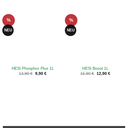
%
%
NEU
NEU
HESI Phosphor Plus 1L
HESI Boost 1L
Ursprünglicher
Aktueller
Ursprünglicher
Aktueller
13,90
€
9,90
€
15,90
€
12,90
€
Preis
Preis
Preis
Preis
war:
ist:
war:
ist:
13,90 €
9,90 €.
15,90 €
12,90 €.